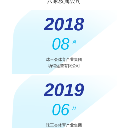
六家权属公司
2018
08
月
球王会体育产业集团
场馆运营有限公司
2019
06
月
球王会体育产业集团