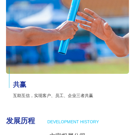
共赢
互助互信，实现客户、员工、企业三者共赢
发展历程
DEVELOPMENT HISTORY