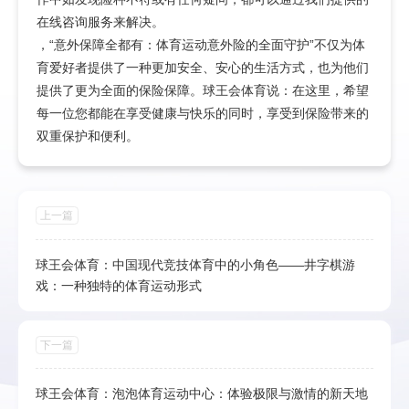
在线咨询服务来解决。
，“意外保障全都有：体育运动意外险的全面守护”不仅为体
育爱好者提供了一种更加安全、安心的生活方式，也为他们
提供了更为全面的保险保障。球王会体育说：在这里，希望
每一位您都能在享受健康与快乐的同时，享受到保险带来的
双重保护和便利。
上一篇
球王会体育：中国现代竞技体育中的小角色——井字棋游
戏：一种独特的体育运动形式
下一篇
球王会体育：泡泡体育运动中心：体验极限与激情的新天地