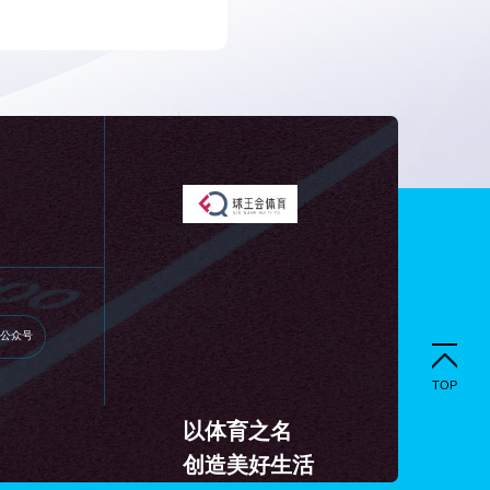
公众号
TOP
以体育之名
创造美好生活