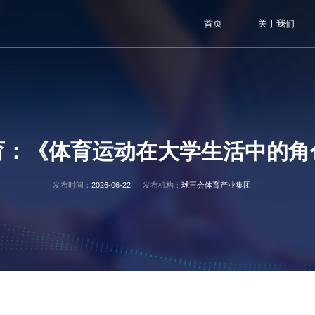
首页
关于我们
育：《体育运动在大学生活中的角
发布时间：
2026-06-22
发布机构：
球王会体育产业集团