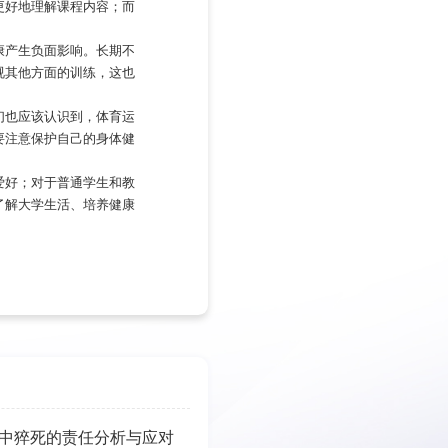
更好地理解课程内容；而
康产生负面影响。长期不
视其他方面的训练，这也
们也应该认识到，体育运
要注意保护自己的身体健
爱好；对于普通学生和教
了解大学生活、培养健康
中猝死的责任分析与应对