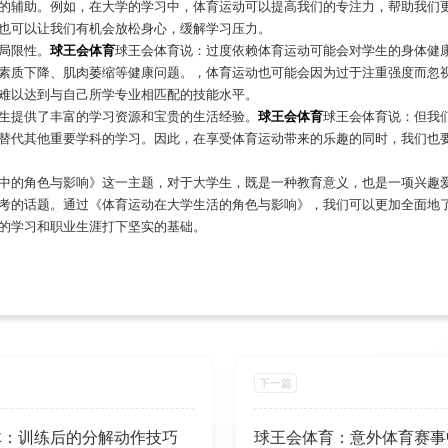
的辅助。例如，在大学的学习中，体育运动可以提高我们的专注力，帮助我们
也可以让我们有机会放松身心，缓解学习压力。
局限性。
球王会体育
球王会体育说：过度依赖体育运动可能会对学生的身体健
素质下降、肌肉萎缩等健康问题。，体育运动也可能会因为过于注重强度而忽
难以达到与自己所学专业相匹配的技能水平。
生提供了丰富的学习资源和宝贵的生活经验。
球王会体育
球王会体育说：但我
替代其他重要学科的学习。因此，在享受体育运动带来的乐趣的同时，我们也
中的角色与影响》这一主题，对于大学生，既是一种教育意义，也是一项兴趣
考的话题。通过《体育运动在大学生活的角色与影响》，我们可以更加全面地
的学习和职业生涯打下坚实的基础。
下一篇
体：训练后的分解动作技巧
球王会体育：意外体育赛事