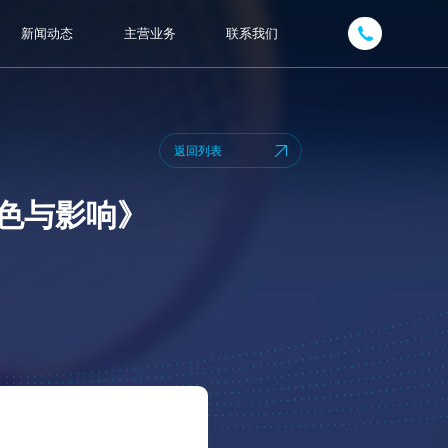
新闻动态
主营业务
联系我们
1800631
返回列表
色与影响》