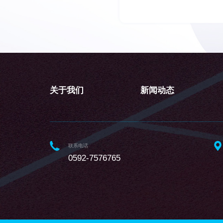
关于我们
新闻动态
联系电话
0592-7576765