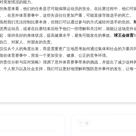
对突发情况的能力。
的角度来看，他们的任务是尽可能保障运动员的安全。在比赛过程中，他们可
。，在意外体育赛事中，这些失误往往更加严重，可能直接导致选手的死亡。
虽然我们无法控制比赛本身，但我们可以通过参与的方式减轻对选手的负担。
优秀运动员，或者在比赛结束后给予他们一些理解和关注时，就能让这场意外
起，保持良好的身体状况，提高健康水平，避免可能发生的事故。
球王会体育
自己、对家人、对朋友的负责。
仅仅从个人的角度出发，而是需要更广泛地思考如何通过集体和社会的力量共
能在体育赛事中，营造一个更加安全、健康、公正的竞争环境。
的责任分析与应对策略》强调了意外体育赛事带来的挑战，并提出了减少这种
、个人努力以及社会支持，我们可以更好地理解和预防意外事件的发生，让每
下一篇