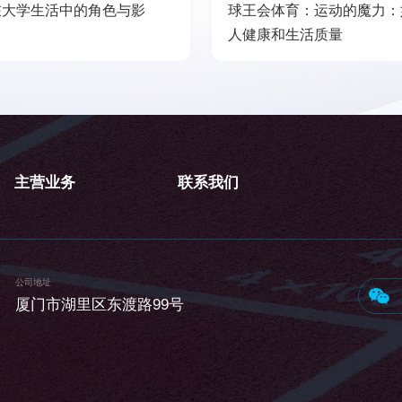
在大学生活中的角色与影
球王会体育：运动的魔力：
人健康和生活质量
主营业务
联系我们
公司地址
厦门市湖里区东渡路99号