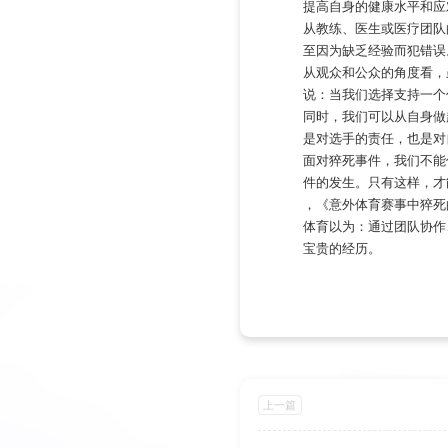
提高自身的健康水平和应
从教练、医生或医疗团队
至因为缺乏经验而犯错误
从观众和公众的角度看，
说：当我们选择支持一个
同时，我们可以从自身做
是对选手的责任，也是对
面对猝死事件，我们不能
件的发生。只有这样，才
，《意外体育赛事中猝死
体育以为：通过团队协作
宝贵的经历。
上一篇