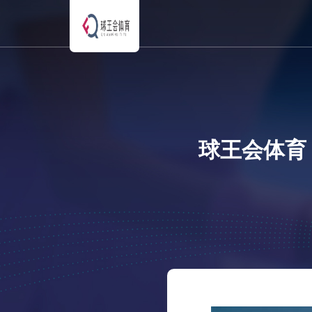
球王会体育